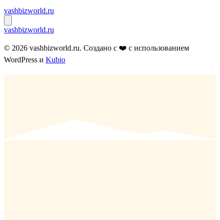
Перейти
vashbizworld.ru
к
содержимому
vashbizworld.ru
© 2026 vashbizworld.ru. Создано с ❤️ с использованием
WordPress и
Kubio